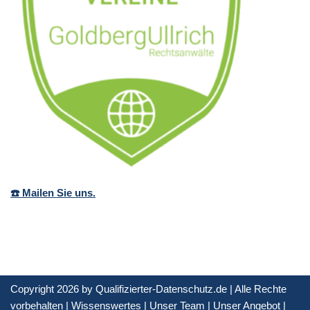
☎️ Mailen Sie uns.
Copyright 2026 by Qualifizierter-Datenschutz.de | Alle Rechte
vorbehalten |
Wissenswertes
|
Unser Team
|
Unser Angebot
|