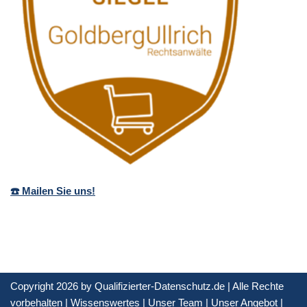
☎️ Mailen Sie uns!
Copyright 2026 by Qualifizierter-Datenschutz.de | Alle Rechte
vorbehalten |
Wissenswertes
|
Unser Team
|
Unser Angebot
|