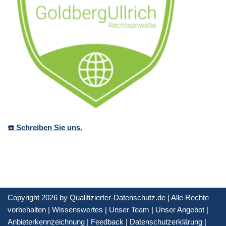
☎️ Schreiben Sie uns.
Copyright 2026 by Qualifizierter-Datenschutz.de | Alle Rechte
vorbehalten |
Wissenswertes
|
Unser Team
|
Unser Angebot
|
Anbieterkennzeichnung
|
Feedback
|
Datenschutzerklärung
|