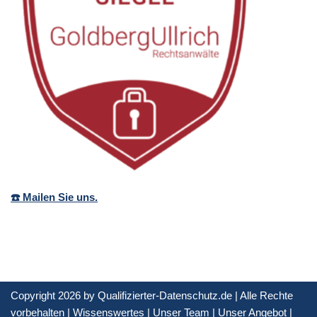
☎️ Mailen Sie uns.
Copyright 2026 by Qualifizierter-Datenschutz.de | Alle Rechte
vorbehalten |
Wissenswertes
|
Unser Team
|
Unser Angebot
|