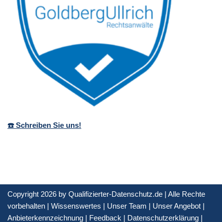
☎️ Schreiben Sie uns!
Copyright 2026 by Qualifizierter-Datenschutz.de | Alle Rechte
vorbehalten |
Wissenswertes
|
Unser Team
|
Unser Angebot
|
Anbieterkennzeichnung
|
Feedback
|
Datenschutzerklärung
|